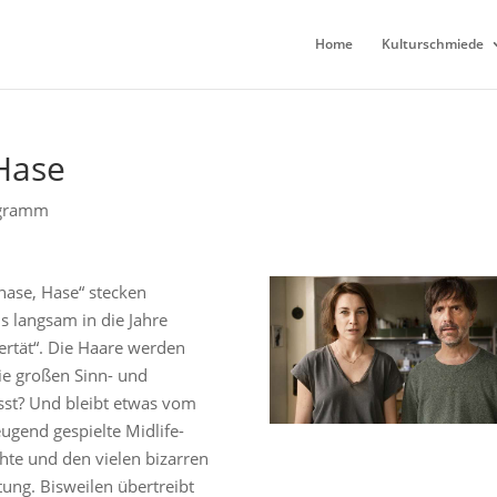
Home
Kulturschmiede
 Hase
ogramm
Phase, Hase“ stecken
s langsam in die Jahre
rtät“. Die Haare werden
ie großen Sinn- und
sst? Und bleibt etwas vom
ugend gespielte Midlife-
hte und den vielen bizarren
tung. Bisweilen übertreibt