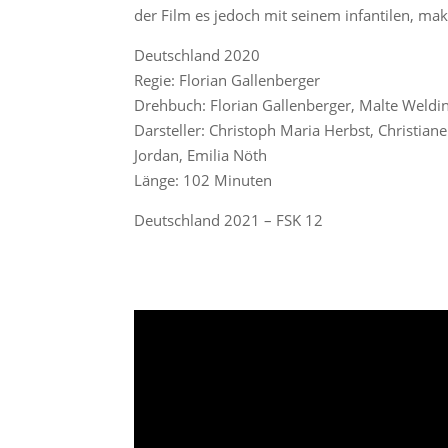
der Film es jedoch mit seinem infantilen, m
Deutschland 2020
Regie: Florian Gallenberger
Drehbuch: Florian Gallenberger, Malte Weldi
Darsteller: Christoph Maria Herbst, Christiane
Jordan, Emilia Nöth
Länge: 102 Minuten
Deutschland 2021 – FSK 12