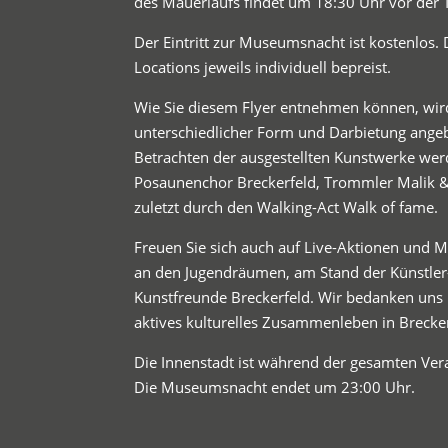
des Mauerlaufs findet um 18:30 Uhr vor der Tu
Der Eintritt zur Museumsnacht ist kostenlos
Locations jeweils individuell bepreist.
Wie Sie diesem Flyer entnehmen können, wird
unterschiedlicher Form und Darbietung angeb
Betrachten der ausgestellten Kunstwerke wer
Posaunenchor Breckerfeld, Trommler Malik &
zuletzt durch den Walking-Act Walk of fame.
Freuen Sie sich auch auf Live-Aktionen und M
an den Jugendräumen, am Stand der Künstler
Kunstfreunde Breckerfeld. Wir bedanken uns b
aktives kulturelles Zusammenleben in Brecke
Die Innenstadt ist während der gesamten Ver
Die Museumsnacht endet um 23:00 Uhr.