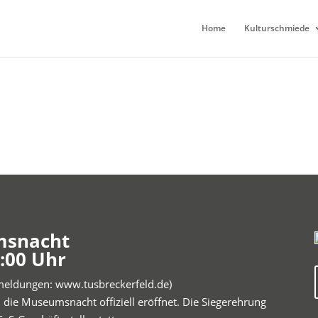
Home
Kulturschmiede
msnacht
3:00 Uhr
meldungen: www.tusbreckerfeld.de)
 die Museumsnacht offiziell eröffnet. Die Siegerehrung