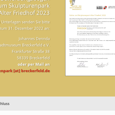
um Skulpturenpark
Alter Friedhof 2023
n Unterlagen senden Sie bitte
 zum 31. Dezember 2022 an:
Johannes Dennda
tadtmuseum Breckerfeld e.V.
Frankfurter Straße 38
58339 Breckerfeld
oder per Mail an
npark [at] breckerfeld.de
hluss