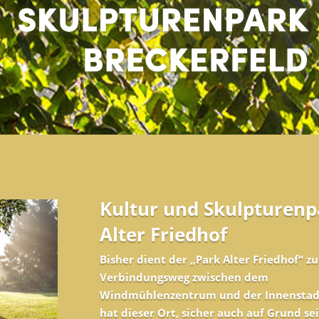
Kultur und Skulpturenp
Alter Friedhof
Bisher dient der „Park Alter Friedhof“ zu
Verbindungsweg zwischen dem
Windmühlenzentrum und der Innenstad
hat dieser Ort, sicher auch auf Grund se