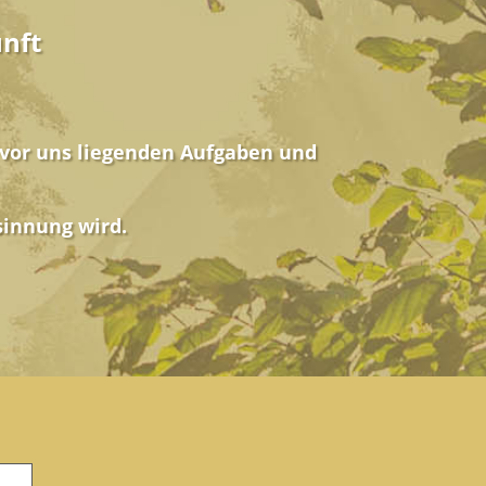
unft
 vor uns liegenden
Aufgaben und
sinnung wird.