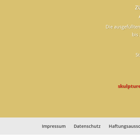
z
Die ausgefüllte
bis
S
skulpture
Impressum
Datenschutz
Haftungsaussc