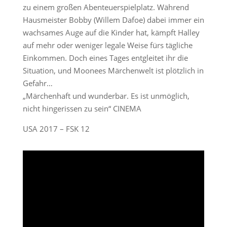
zu einem großen Abenteuerspielplatz. Während
Hausmeister Bobby (Willem Dafoe) dabei immer ein
wachsames Auge auf die Kinder hat, kämpft Halley
auf mehr oder weniger legale Weise fürs tägliche
Einkommen. Doch eines Tages entgleitet ihr die
Situation, und Moonees Märchenwelt ist plötzlich in
Gefahr…
„Märchenhaft und wunderbar. Es ist unmöglich,
nicht hingerissen zu sein“ CINEMA
USA 2017 – FSK 12