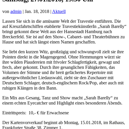
von
admin
|
Jan. 18, 2018
|
Aktuell
Lassen Sie sich in die amüsante Welt der Travestie entführen. Die
auf Kreuzfahrtschiffen etablierte TravestiekünstlerIn „Sarah Barelly“
bringt gekonnt diese Welt aus der Hansestadt Hamburg nach
Breckerfeld. Sie ist auf den Show-, Cabaret- und Theaterbühnen zu
Hause und hat sich längst einen Namen geschaffen.
Sie liebt den kurzen Witz, großzügig und schwungvoll zielt sie ihre
Pointen direkt in die Magengegend. Ohne Hemmungen würzt sie
ihre wilden Plaudereien mit frivoler Schlagfertigkeit, gewagt und
frech, aber gekonnt. Durch ihre gesanglichen Fähigkeiten, das
Volumen der Stimme und ihr breit gefächertes Repertoire mit
außergewöhnlicher Liedauswahl, zieht sie den Zuschauer mit
Deutschem Schlager, deutsch-englischem Rock/Pop, aber auch mit
ruhigen Klängen in den Bann.
Ein Mix aus Gesang, Tanz und Show macht „Sarah Barelly“ zu
einem echten Eyecatcher und Highlight eines besonderen Abends.
Eintrittspreis: 10,- € für Erwachsene
Der Kartenvorverkauf beginnt ab Montag, 15.01.2018, im Rathaus,
Frankfurter Straße 38, Zimmer 1.