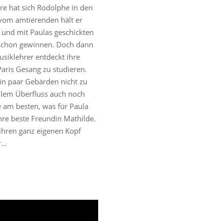
re hat sich Rodolphe in den
vom amtierenden hält er
r, und mit Paulas geschickten
schon gewinnen. Doch dann
usiklehrer entdeckt ihre
aris Gesang zu studieren.
ein paar Gebärden nicht zu
allem Überfluss auch noch
e am besten, was für Paula
ihre beste Freundin Mathilde.
 ihren ganz eigenen Kopf
er…