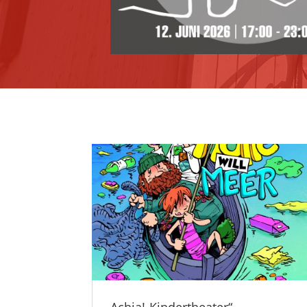
„Achja!-Kindertheater“