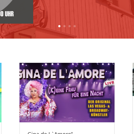
„Gina de L`Amore“